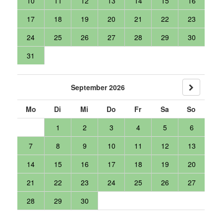
10
11
12
13
14
15
16
17
18
19
20
21
22
23
24
25
26
27
28
29
30
31
September 2026
Mo
Di
Mi
Do
Fr
Sa
So
1
2
3
4
5
6
7
8
9
10
11
12
13
14
15
16
17
18
19
20
21
22
23
24
25
26
27
28
29
30